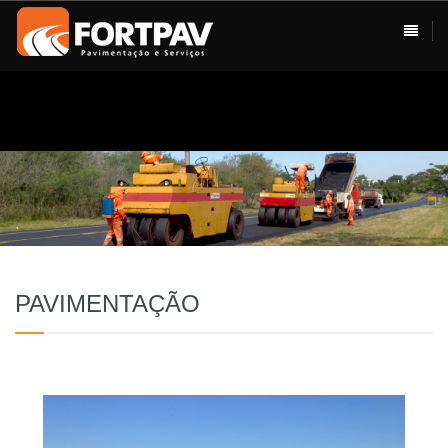
ÁREAS DE ATUAÇÃO
HOME
Pavimentação
Usina de Asfalto
Vias Urbanas
Rodovias
Drenagem
PAVIMENTAÇÃO
Terraplenagem
Loteamentos
Conservação