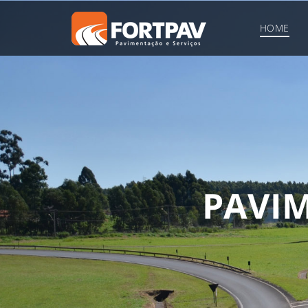
HOME
P
A
V
I