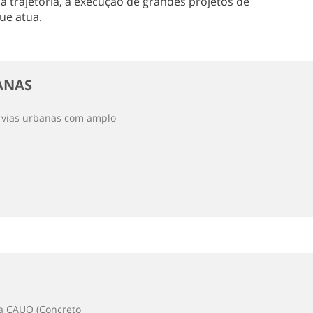
 trajetória, a execução de grandes projetos de
ue atua.
ANAS
e vias urbanas com amplo
ca CAUQ (Concreto