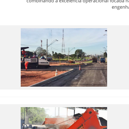
combinando a excelência operacional focada na
engenha