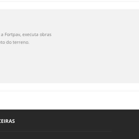
a Fortpav, executa obras
to do terreno.
EIRAS