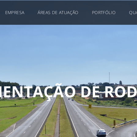
EMPRESA
ÁREAS DE ATUAÇÃO
PORTFÓLIO
QU
M
E
N
T
A
Ç
Ã
O
D
E
R
O