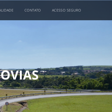
ALIDADE
CONTATO
ACESSO SEGURO
D
O
V
I
A
S