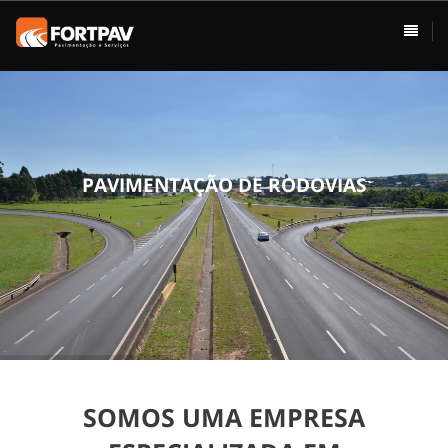
ÁREAS DE ATUAÇÃO
HOME
Pavimentação
Usina de Asfalto
Vias Urbanas
P
A
V
I
M
E
N
T
A
Ç
Ã
O
D
E
R
O
D
O
V
I
A
S
Rodovias
Drenagem
Terraplenagem
Loteamentos
SOMOS UMA EMPRESA
Conservação