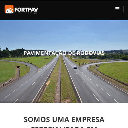
ÁREAS DE ATUAÇÃO
HOME
Pavimentação
Usina de Asfalto
Vias Urbanas
P
A
V
I
M
E
N
T
A
Ç
Ã
O
D
E
R
O
D
O
V
I
A
S
Rodovias
Drenagem
Terraplenagem
Loteamentos
SOMOS UMA EMPRESA
Conservação