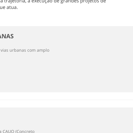
 trajetória, a execução de grandes projetos de
ue atua.
ANAS
e vias urbanas com amplo
ca CAUQ (Concreto