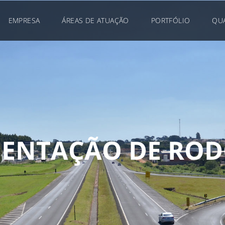
EMPRESA
ÁREAS DE ATUAÇÃO
PORTFÓLIO
QU
M
E
N
T
A
Ç
Ã
O
D
E
R
O
D