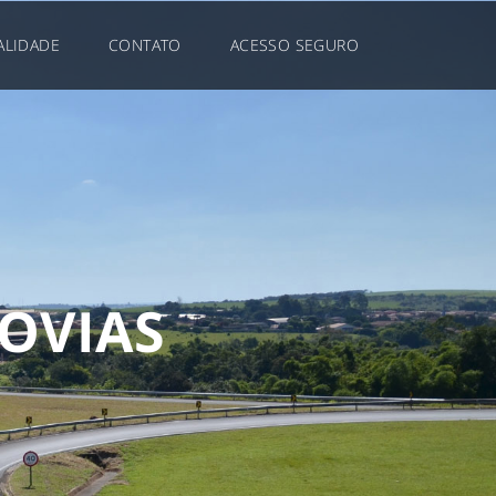
ALIDADE
CONTATO
ACESSO SEGURO
O
V
I
A
S