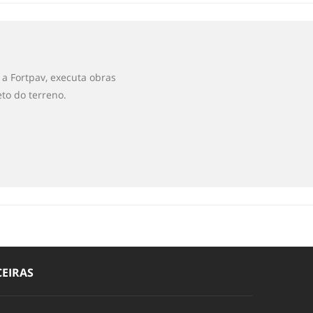
a Fortpav, executa obras
to do terreno.
EIRAS