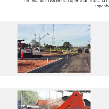
combinando a excelência operacional focada na
engenha