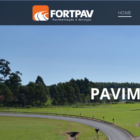
HOME
P
A
V
I