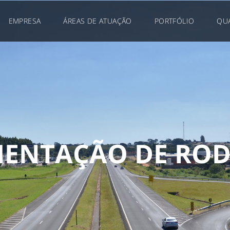
EMPRESA
ÁREAS DE ATUAÇÃO
PORTFÓLIO
QU
M
E
N
T
A
Ç
Ã
O
D
E
R
O