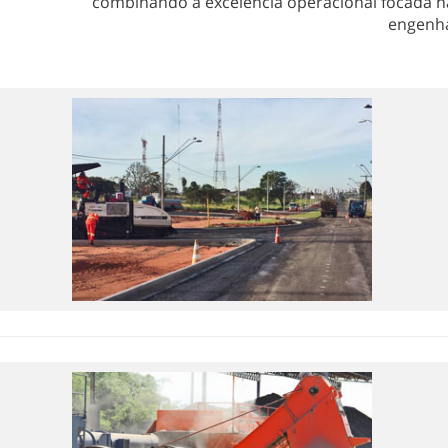
combinando a excelência operacional focada na
engenha