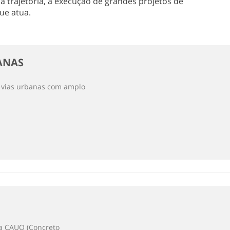
 trajetória, a execução de grandes projetos de
ue atua.
ANAS
e vias urbanas com amplo
ca CAUQ (Concreto