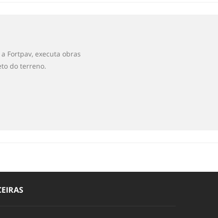
a Fortpav, executa obras
to do terreno.
EIRAS