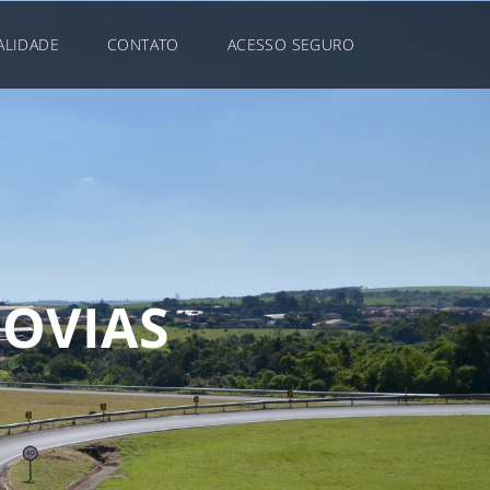
ALIDADE
CONTATO
ACESSO SEGURO
D
O
V
I
A
S