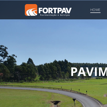
HOME
P
A
V
I