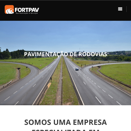
ÁREAS DE ATUAÇÃO
HOME
Pavimentação
Usina de Asfalto
Vias Urbanas
P
A
V
I
M
E
N
T
A
Ç
Ã
O
D
E
R
O
D
O
V
I
A
S
Rodovias
Drenagem
Terraplenagem
Loteamentos
SOMOS UMA EMPRESA
Conservação