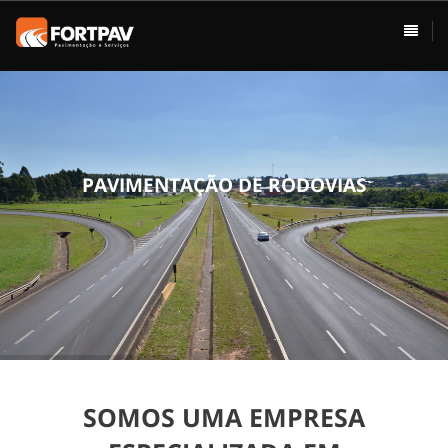
ÁREAS DE ATUAÇÃO
HOME
Pavimentação
Usina de Asfalto
Vias Urbanas
P
A
V
I
M
E
N
T
A
Ç
Ã
O
D
E
R
O
D
O
V
I
A
S
Rodovias
Drenagem
Terraplenagem
Loteamentos
SOMOS UMA EMPRESA
Conservação