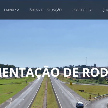
EMPRESA
ÁREAS DE ATUAÇÃO
PORTFÓLIO
QU
M
E
N
T
A
Ç
Ã
O
D
E
R
O