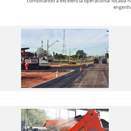
combinando a excelência operacional focada na
engenha