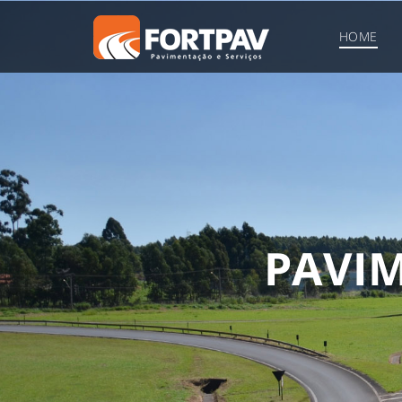
HOME
P
A
V
I