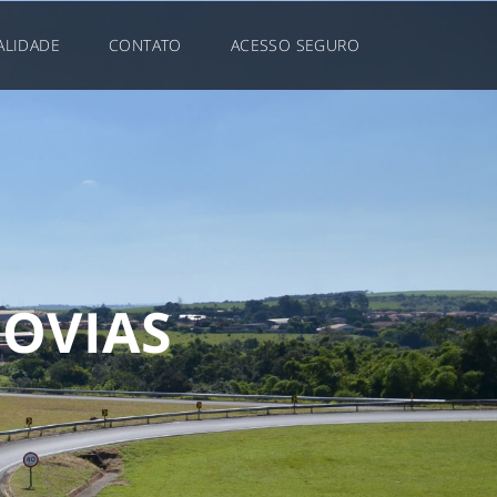
ALIDADE
CONTATO
ACESSO SEGURO
D
O
V
I
A
S