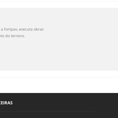
a Fortpav, executa obras
to do terreno.
EIRAS