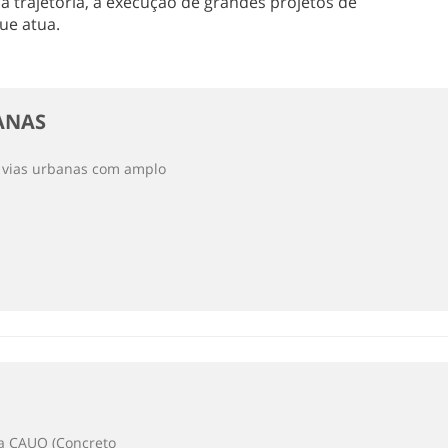
 trajetória, a execução de grandes projetos de
ue atua.
ANAS
e vias urbanas com amplo
ca CAUQ (Concreto