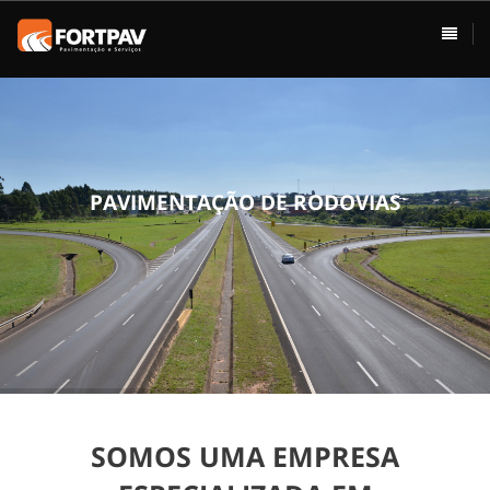
ÁREAS DE ATUAÇÃO
HOME
Pavimentação
Usina de Asfalto
Vias Urbanas
P
A
V
I
M
E
N
T
A
Ç
Ã
O
D
E
R
O
D
O
V
I
A
S
Rodovias
Drenagem
Terraplenagem
Loteamentos
SOMOS UMA EMPRESA
Conservação