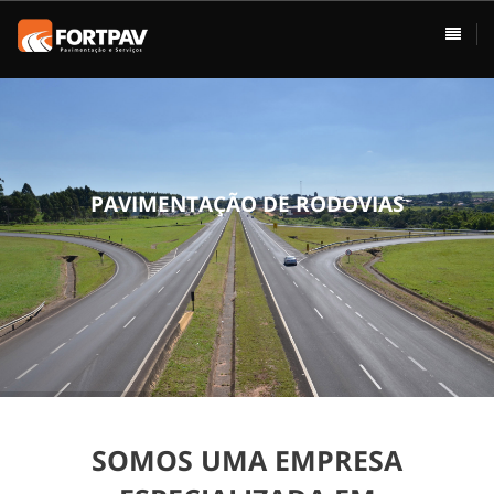
ÁREAS DE ATUAÇÃO
HOME
Pavimentação
Usina de Asfalto
Vias Urbanas
P
A
V
I
M
E
N
T
A
Ç
Ã
O
D
E
R
O
D
O
V
I
A
S
Rodovias
Drenagem
Terraplenagem
Loteamentos
SOMOS UMA EMPRESA
Conservação