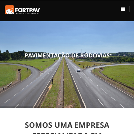
ÁREAS DE ATUAÇÃO
HOME
Pavimentação
Usina de Asfalto
Vias Urbanas
P
A
V
I
M
E
N
T
A
Ç
Ã
O
D
E
R
O
D
O
V
I
A
S
Rodovias
Drenagem
Terraplenagem
Loteamentos
SOMOS UMA EMPRESA
Conservação