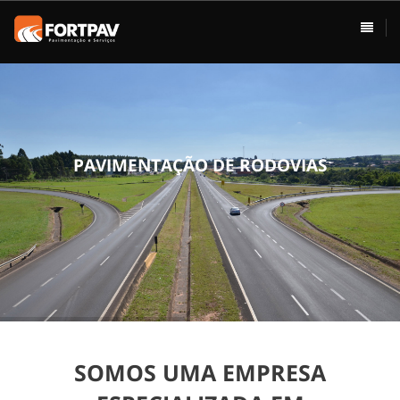
ÁREAS DE ATUAÇÃO
HOME
Pavimentação
Usina de Asfalto
Vias Urbanas
P
A
V
I
M
E
N
T
A
Ç
Ã
O
D
E
R
O
D
O
V
I
A
S
Rodovias
Drenagem
Terraplenagem
Loteamentos
SOMOS UMA EMPRESA
Conservação