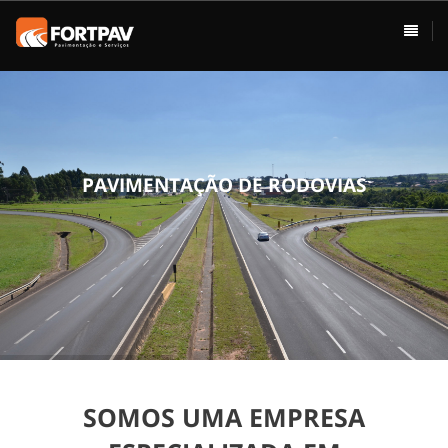
ÁREAS DE ATUAÇÃO
HOME
Pavimentação
Usina de Asfalto
Vias Urbanas
P
A
V
I
M
E
N
T
A
Ç
Ã
O
D
E
R
O
D
O
V
I
A
S
Rodovias
Drenagem
Terraplenagem
Loteamentos
SOMOS UMA EMPRESA
Conservação