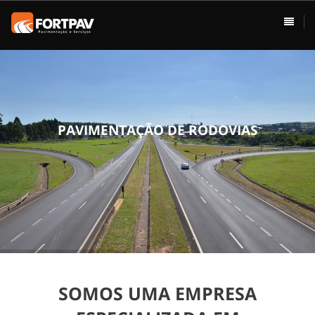
ÁREAS DE ATUAÇÃO
HOME
Pavimentação
Usina de Asfalto
Vias Urbanas
P
A
V
I
M
E
N
T
A
Ç
Ã
O
D
E
R
O
D
O
V
I
A
S
Rodovias
Drenagem
Terraplenagem
Loteamentos
SOMOS UMA EMPRESA
Conservação