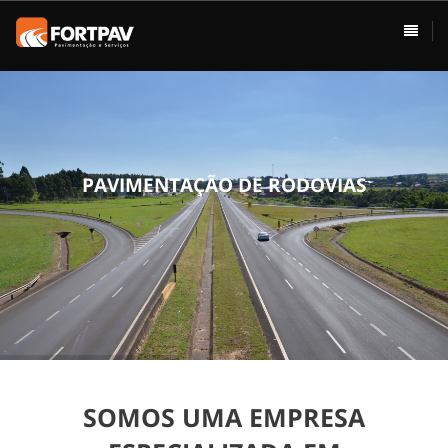
ÁREAS DE ATUAÇÃO
HOME
Pavimentação
Usina de Asfalto
Vias Urbanas
P
A
V
I
M
E
N
T
A
Ç
Ã
O
D
E
R
O
D
O
V
I
A
S
Rodovias
Drenagem
Terraplenagem
Loteamentos
SOMOS UMA EMPRESA
Conservação