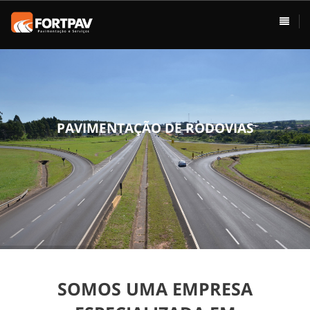
ÁREAS DE ATUAÇÃO
HOME
Pavimentação
Usina de Asfalto
Vias Urbanas
P
A
V
I
M
E
N
T
A
Ç
Ã
O
D
E
R
O
D
O
V
I
A
S
Rodovias
Drenagem
Terraplenagem
Loteamentos
SOMOS UMA EMPRESA
Conservação