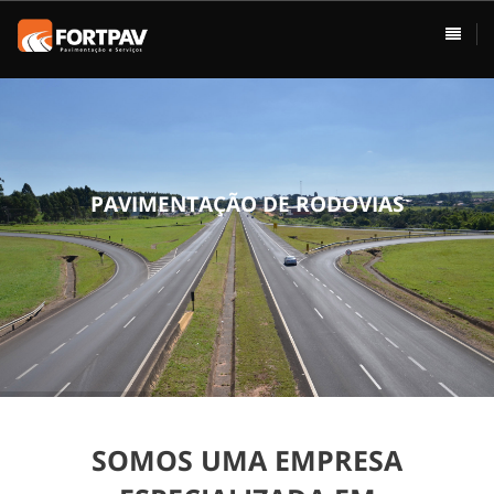
ÁREAS DE ATUAÇÃO
HOME
Pavimentação
Usina de Asfalto
Vias Urbanas
P
A
V
I
M
E
N
T
A
Ç
Ã
O
D
E
R
O
D
O
V
I
A
S
Rodovias
Drenagem
Terraplenagem
Loteamentos
SOMOS UMA EMPRESA
Conservação