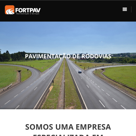
ÁREAS DE ATUAÇÃO
HOME
Pavimentação
Usina de Asfalto
Vias Urbanas
P
A
V
I
M
E
N
T
A
Ç
Ã
O
D
E
R
O
D
O
V
I
A
S
Rodovias
Drenagem
Terraplenagem
Loteamentos
SOMOS UMA EMPRESA
Conservação