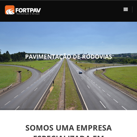
ÁREAS DE ATUAÇÃO
HOME
Pavimentação
Usina de Asfalto
Vias Urbanas
P
A
V
I
M
E
N
T
A
Ç
Ã
O
D
E
R
O
D
O
V
I
A
S
Rodovias
Drenagem
Terraplenagem
Loteamentos
SOMOS UMA EMPRESA
Conservação