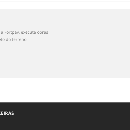
a Fortpav, executa obras
to do terreno.
EIRAS