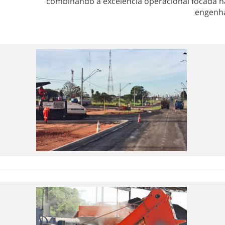
combinando a excelência operacional focada na
engenha