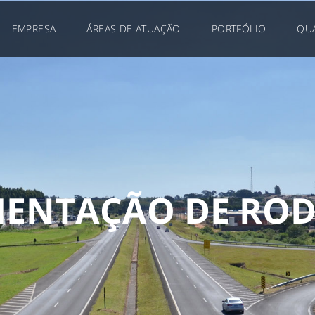
EMPRESA
ÁREAS DE ATUAÇÃO
PORTFÓLIO
QU
M
E
N
T
A
Ç
Ã
O
D
E
R
O