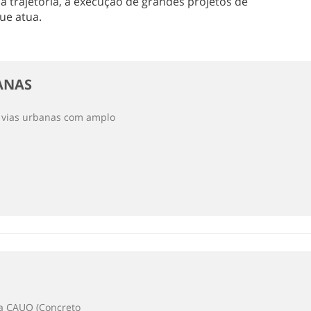
 trajetória, a execução de grandes projetos de
ue atua.
ANAS
e vias urbanas com amplo
ca CAUQ (Concreto