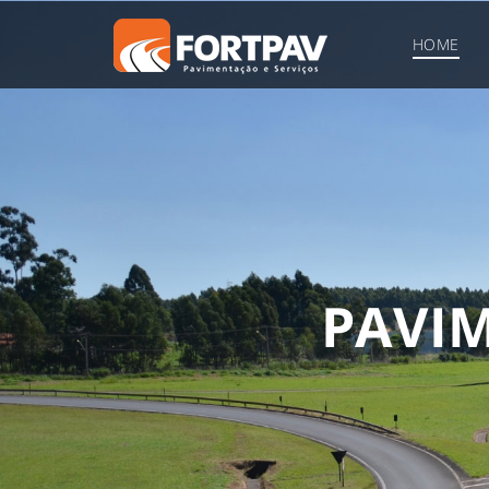
HOME
P
A
V
I