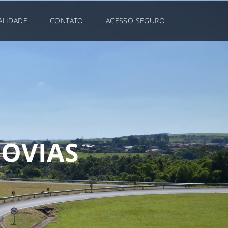
ALIDADE
CONTATO
ACESSO SEGURO
D
O
V
I
A
S