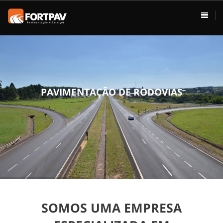
ÁREAS DE ATUAÇÃO
HOME
Pavimentação
Usina de Asfalto
Vias Urbanas
P
A
V
I
M
E
N
T
A
Ç
Ã
O
D
E
R
O
D
O
V
I
A
S
Rodovias
Drenagem
Terraplenagem
Loteamentos
SOMOS UMA EMPRESA
Conservação