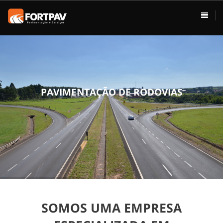
ÁREAS DE ATUAÇÃO
HOME
Pavimentação
Usina de Asfalto
Vias Urbanas
P
A
V
I
M
E
N
T
A
Ç
Ã
O
D
E
R
O
D
O
V
I
A
S
Rodovias
Drenagem
Terraplenagem
Loteamentos
SOMOS UMA EMPRESA
Conservação